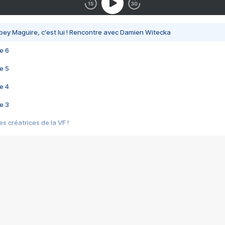
bey Maguire, c'est lui ! Rencontre avec Damien Witecka
e 6
e 5
e 4
e 3
s créatrices de la VF !
e 2
e 1
e Mektoub My Love arrive enfin ! Rencontre avec Shaïn Boumedine et Sal
i : après Toni en famille
elle réalise le bouleversant Dites lui que je l'aime