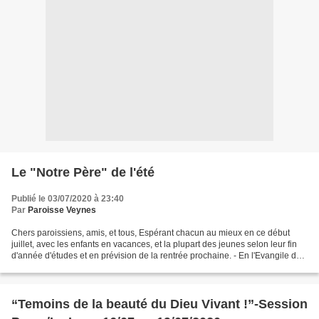
Le "Notre Père" de l'été
Publié le 03/07/2020 à 23:40
Par
Paroisse Veynes
Chers paroissiens, amis, et tous, Espérant chacun au mieux en ce début
juillet, avec les enfants en vacances, et la plupart des jeunes selon leur fin
d'année d'études et en prévision de la rentrée prochaine. - En l'Evangile de
ce dimanche (saint Matthieu...
“Temoins de la beauté du Dieu Vivant !”-Session