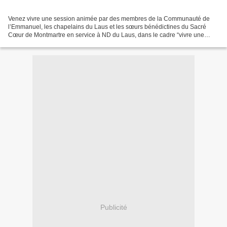
Venez vivre une session animée par des membres de la Communauté de
l’Emmanuel, les chapelains du Laus et les sœurs bénédictines du Sacré
Cœur de Montmartre en service à ND du Laus, dans le cadre “vivre une
session de l’Emmanuel près de chez vous” Louange,...
Publicité