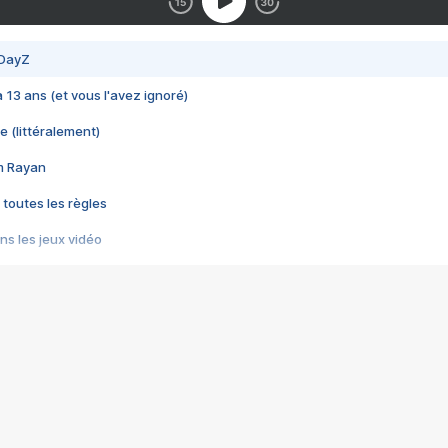
 DayZ
 a 13 ans (et vous l'avez ignoré)
e (littéralement)
im Rayan
 toutes les règles
s les jeux vidéo
us choquant de Rockstar ? - Le scandale BULLY
e plus moche de Steam
du RÊVE tourne au CAUCHEMAR
pendant 8 heures
it… à tort