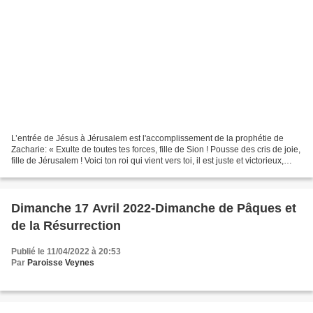
L’entrée de Jésus à Jérusalem est l'accomplissement de la prophétie de
Zacharie: « Exulte de toutes tes forces, fille de Sion ! Pousse des cris de joie,
fille de Jérusalem ! Voici ton roi qui vient vers toi, il est juste et victorieux,
humble et monté...
Dimanche 17 Avril 2022-Dimanche de Pâques et
de la Résurrection
Publié le 11/04/2022 à 20:53
Par
Paroisse Veynes