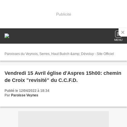
Publicité
MENU
Paroisses du Veynois, Serres, Haut Buëch &amp; Dévoluy - Site Officiel
Vendredi 15 Avril église d'Aspres 15h00: chemin
de Croix "revisité" du C.C.F.D.
Publié le 12/04/2022 à 18:34
Par
Paroisse Veynes