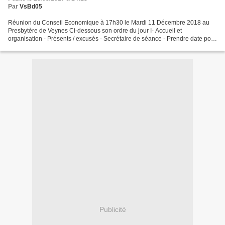
Par
VsBd05
Réunion du Conseil Economique à 17h30 le Mardi 11 Décembre 2018 au
Presbytère de Veynes Ci-dessous son ordre du jour I- Accueil et
organisation - Présents / excusés - Secrétaire de séance - Prendre date pour
le prochain conseil - Compte-rendu récent du...
Publicité