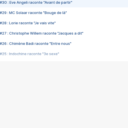
#30 : Eve Angeli raconte "Avant de partir"
#29 : MC Solaar raconte "Bouge de là"
28 : Lorie raconte "Je vais vite"
#27 : Christophe Willem raconte "Jacques a dit"
#26 : Chimène Badi raconte "Entre nous"
#25 : Indochine raconte "3e sexe"
#24 : Zaho raconte "C'est chelou"
#23 : Patrick Bruel raconte "Au café des délices"
#22 : Kyo raconte "Le chemin"
#21 : Nolwenn Leroy raconte "Cassé"
#20 : Patrick Hernandez raconte "Born to be alive"
#19 : Lorie raconte "Près de moi"
#18 : Michael Jones raconte "A nos actes manqués" (avec Jean-Jacque