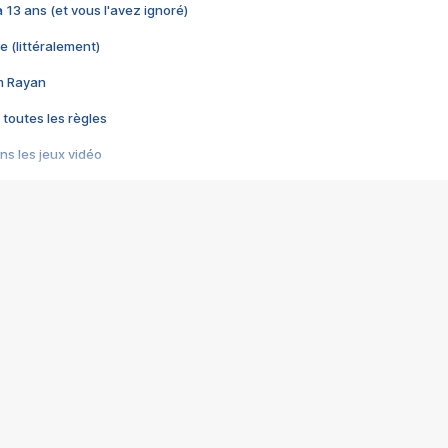
 a 13 ans (et vous l'avez ignoré)
e (littéralement)
im Rayan
 toutes les règles
s les jeux vidéo
us choquant de Rockstar ? - Le scandale BULLY
e plus moche de Steam
du RÊVE tourne au CAUCHEMAR
pendant 8 heures
it… à tort
umiliés par un jeu vidéo
ire - Final Fantasy 8
ti un empire - Age of Empires