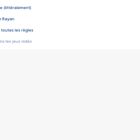
e (littéralement)
im Rayan
 toutes les règles
s les jeux vidéo
us choquant de Rockstar ? - Le scandale BULLY
e plus moche de Steam
du RÊVE tourne au CAUCHEMAR
pendant 8 heures
it… à tort
umiliés par un jeu vidéo
ire - Final Fantasy 8
ti un empire - Age of Empires