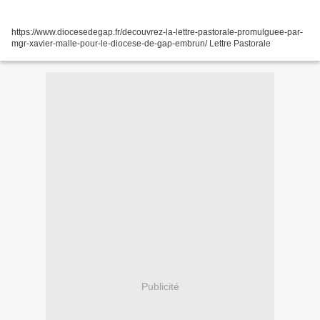
https://www.diocesedegap.fr/decouvrez-la-lettre-pastorale-promulguee-par-
mgr-xavier-malle-pour-le-diocese-de-gap-embrun/ Lettre Pastorale
Publicité