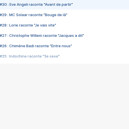
#30 : Eve Angeli raconte "Avant de partir"
#29 : MC Solaar raconte "Bouge de là"
28 : Lorie raconte "Je vais vite"
#27 : Christophe Willem raconte "Jacques a dit"
#26 : Chimène Badi raconte "Entre nous"
#25 : Indochine raconte "3e sexe"
#24 : Zaho raconte "C'est chelou"
#23 : Patrick Bruel raconte "Au café des délices"
#22 : Kyo raconte "Le chemin"
#21 : Nolwenn Leroy raconte "Cassé"
#20 : Patrick Hernandez raconte "Born to be alive"
#19 : Lorie raconte "Près de moi"
#18 : Michael Jones raconte "A nos actes manqués" (avec Jean-Jacque