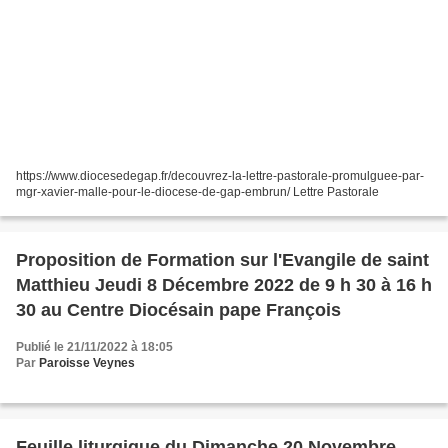
https://www.diocesedegap.fr/decouvrez-la-lettre-pastorale-promulguee-par-
mgr-xavier-malle-pour-le-diocese-de-gap-embrun/ Lettre Pastorale
Proposition de Formation sur l'Evangile de saint
Matthieu Jeudi 8 Décembre 2022 de 9 h 30 à 16 h
30 au Centre Diocésain pape François
Publié le 21/11/2022 à 18:05
Par
Paroisse Veynes
Feuille liturgique du Dimanche 20 Novembre