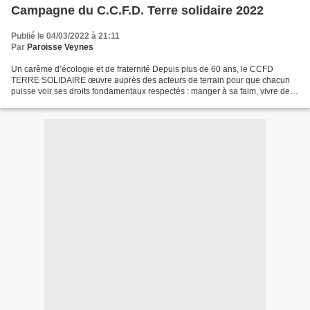
Campagne du C.C.F.D. Terre solidaire 2022
Publié le 04/03/2022 à 21:11
Par
Paroisse Veynes
Un carême d’écologie et de fraternité Depuis plus de 60 ans, le CCFD
TERRE SOLIDAIRE œuvre auprès des acteurs de terrain pour que chacun
puisse voir ses droits fondamentaux respectés : manger à sa faim, vivre de
son travail, habiter dans un environnement...