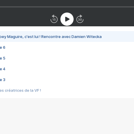
bey Maguire, c'est lui ! Rencontre avec Damien Witecka
e 6
e 5
e 4
e 3
s créatrices de la VF !
e 2
e 1
e Mektoub My Love arrive enfin ! Rencontre avec Shaïn Boumedine et Sal
i : après Toni en famille