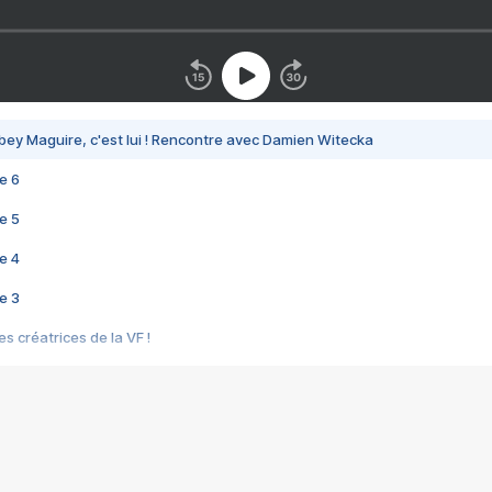
bey Maguire, c'est lui ! Rencontre avec Damien Witecka
e 6
e 5
e 4
e 3
s créatrices de la VF !
e 2
e 1
e Mektoub My Love arrive enfin ! Rencontre avec Shaïn Boumedine et Sal