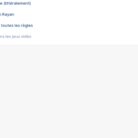
e (littéralement)
im Rayan
 toutes les règles
s les jeux vidéo
us choquant de Rockstar ? - Le scandale BULLY
e plus moche de Steam
du RÊVE tourne au CAUCHEMAR
pendant 8 heures
it… à tort
umiliés par un jeu vidéo
ire - Final Fantasy 8
ti un empire - Age of Empires
story DOFUS