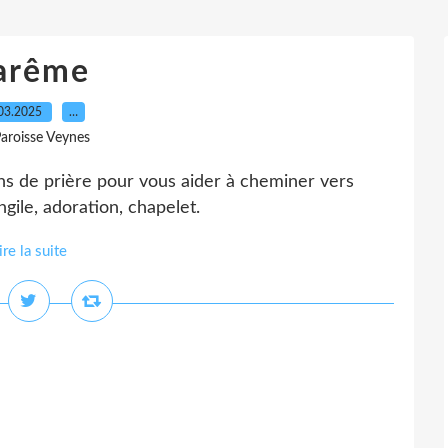
arême
03.2025
…
Paroisse Veynes
ons de prière pour vous aider à cheminer vers
gile, adoration, chapelet.
ire la suite