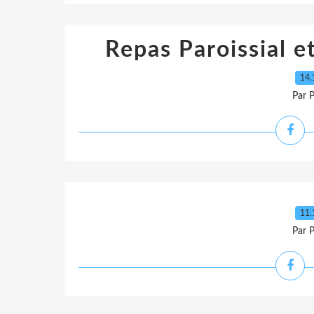
Repas Paroissial e
14.
Par 
11.
Par 