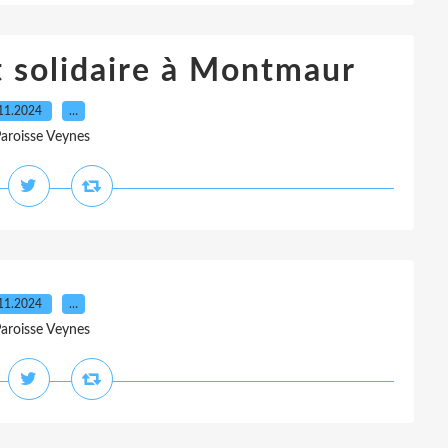
t solidaire à Montmaur
11.2024
…
Paroisse Veynes
11.2024
…
Paroisse Veynes