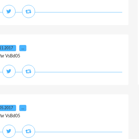
11.2017
…
Par VsBd05
05.2017
…
Par VsBd05