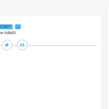
11.2017
…
Par VsBd05