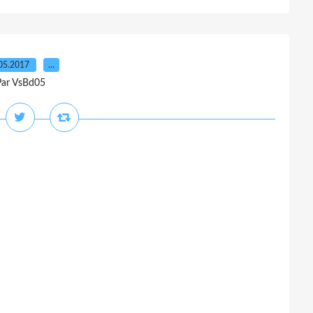
05.2017
…
Par VsBd05