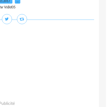
11.2017
…
Par VsBd05
Publicité