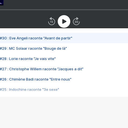
#30 : Eve Angeli raconte "Avant de partir"
#29 : MC Solaar raconte "Bouge de là"
28 : Lorie raconte "Je vais vite"
#27 : Christophe Willem raconte "Jacques a dit"
#26 : Chimène Badi raconte "Entre nous"
#25 : Indochine raconte "3e sexe"
#24 : Zaho raconte "C'est chelou"
#23 : Patrick Bruel raconte "Au café des délices"
#22 : Kyo raconte "Le chemin"