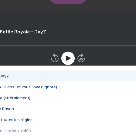
 Battle Royale - DayZ
 DayZ
 a 13 ans (et vous l'avez ignoré)
e (littéralement)
im Rayan
 toutes les règles
s les jeux vidéo